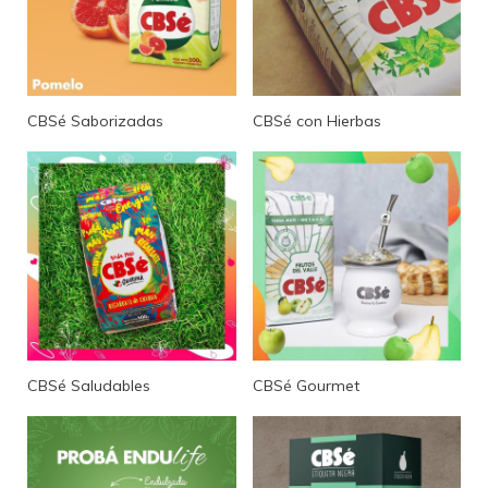
CBSé Saborizadas
CBSé con Hierbas
CBSé Saludables
CBSé Gourmet