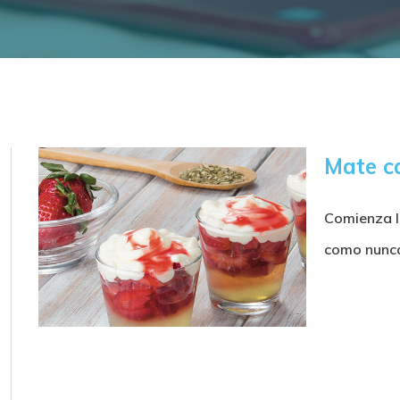
Mate c
Comienza l
como nunca