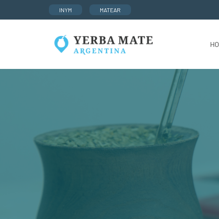
INYM
MATEAR
HO