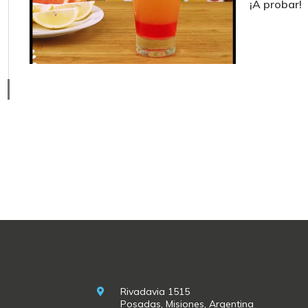
¡A probar!
Rivadavia 1515
Posadas, Misiones, Argentina