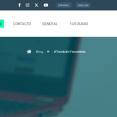
ESPAÑOL
ENGLISH
G
CONTACTO
GENERAL
TUS DUDAS
Blog
#TambiénTieneMate