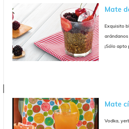
Mate d
Exquisito b
arándanos l
¡Sólo apto
Mate cí
Vodka, yerb